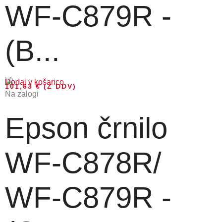
WF-C879R -
(B...
Dodaj v košarico
101,63
€
(Z DDV)
Na zalogi
Epson črnilo
WF-C878R/
WF-C879R -