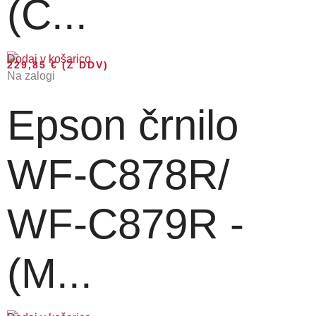
(C...
Dodaj v košarico
229,85
€
(Z DDV)
Na zalogi
Epson črnilo
WF-C878R/
WF-C879R -
(M...