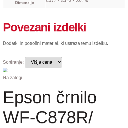
0,277 × 0,143 × 0,04 m
Dimenzije
Povezani izdelki
Dodatki in potrošni material, ki ustreza temu izdelku.
Sortiranje:
Na zalogi
Epson črnilo
WF-C878R/