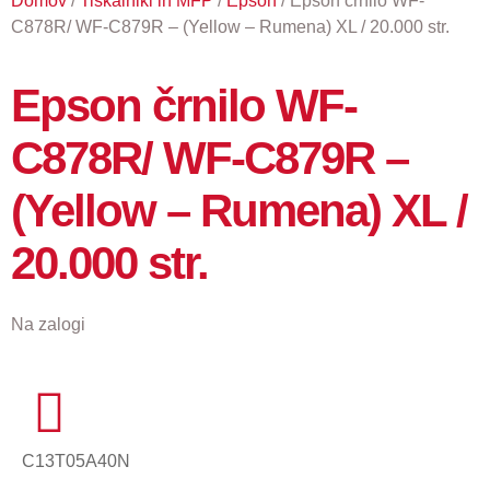
Domov
/
Tiskalniki in MFP
/
Epson
/ Epson črnilo WF-
C878R/ WF-C879R – (Yellow – Rumena) XL / 20.000 str.
Epson črnilo WF-
C878R/ WF-C879R –
(Yellow – Rumena) XL /
20.000 str.
Na zalogi
C13T05A40N