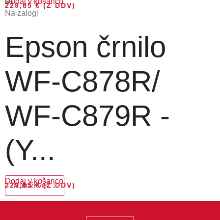
Dodaj v košarico
229,85
€
(Z DDV)
Na zalogi
Epson črnilo
WF-C878R/
WF-C879R -
(Y...
Dodaj v košarico
229,85
Naloži več ↓
€
(Z DDV)