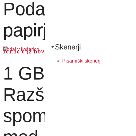
Podajalnik
papirja 500 lis...
Skenerji
Dodaj v košarico
161,16
€
(Z DDV)
Pisarniški skenerji
1 GB DDR3
Razširitveni
spominski