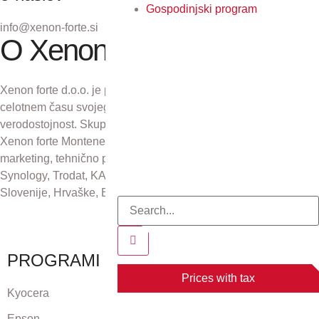
Gospodinjski program
info@xenon-forte.si
O Xenon forte
Xenon forte d.o.o. je podjetje z več kot 30-letno tradicijo. V
celotnem času svojega obstoja se zavzema za odličnost in
verodostojnost. Skupaj s podjetji Xenon forte Zagreb d.o.o.,
Xenon forte Montenegro in Xenon forte d.o.o., Sarajevo skrbi za
marketing, tehnično podporo in distribucijo izdelkov Kyocera,
Synology, Trodat, KAI, Plustek in CZUR na področju Republike
Slovenije, Hrvaške, Bosne in Hercegovine ter Črne gore.
PROGRAMI
Prices with tax
Kyocera
Epson