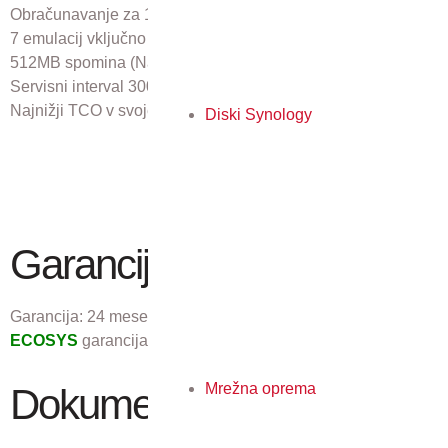
Obračunavanje za 100 uporabnikov,
7 emulacij vključno s PS III,
512MB spomina (Največ 2.536 MB),
Servisni interval 300.000 strani,
Najnižji TCO v svojem razredu.
Diski Synology
Garancija
Garancija:
24 mesecev
ECOSYS
garancija 3 leta ali 300.000 izpisov.
Mrežna oprema
Dokumenti