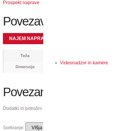
Prospekt naprave
Povezave
NAJEM NAPRAVE
18,5 kg
Teža
Videonadzor in kamere
0,494 × 0,549 × 0,42 m
Dimenzije
Povezani izdelki
Dodatki in potrošni material, ki ustreza temu izdelku.
Sortiranje: