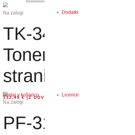
Dodatki
Na zalogi
TK-3400 -
Toner za 12.500
strani
Licence
Dodaj v košarico
132,49
€
(Z DDV)
Na zalogi
PF-3110 -