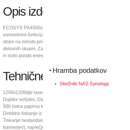
Opis izdelka
ECOSYS PA4500x je zmogljiv tiskalnik z vgrajenimi
varnostnimi funkcijami na visoki ravni. Visoka hitrost do 45
strani na minuto prispeva k večji produktivnosti manjših
delovnih skupin. Zaradi komponent z dolgo življenjsko dobo
in nizki porabi energije pušča manjši okoljski odtis.
Hramba podatkov
Tehnične lastnosti
Strežniki NAS Synology
1200x1200dpi laserski tiskalnik 45 izpisov/min A4,
Duplex serijsko, Gigabitni mrežni priključek,
500 listna papirna kaseta in ročni podajalec za 100 listov,
Direktno tiskanje iz USB medija (PDF, XPS, Jpeg, Tiff),
Tiskanje nestandardnih formatov (pasic, transparentov ,
bannerjev), največje velikosti do 915 mm),