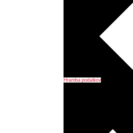
Hramba podatkov
Tiskalniki in MFP