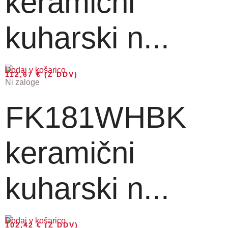
keramični
kuharski n...
Dodaj v košarico
112,67
€
(Z DDV)
Ni zaloge
FK181WHBK
keramični
kuharski n...
Dodaj v košarico
102,42
€
(Z DDV)