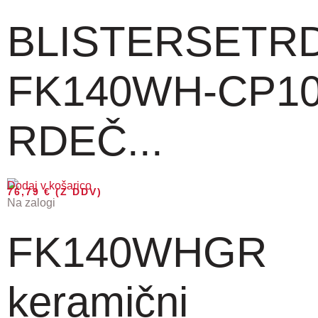
BLISTERSETR
FK140WH-CP1
RDEČ...
Dodaj v košarico
76,79
€
(Z DDV)
Na zalogi
FK140WHGR
keramični