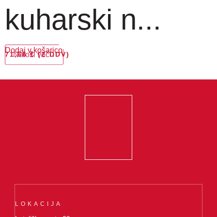
kuharski n...
Dodaj v košarico
71,66
Naloži več ↓
€
(Z DDV)
LOKACIJA