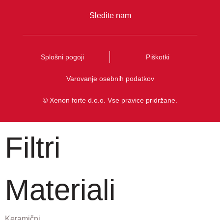
Sledite nam
Splošni pogoji
Piškotki
Varovanje osebnih podatkov
© Xenon forte d.o.o. Vse pravice pridržane.
Filtri
Materiali
Keramični