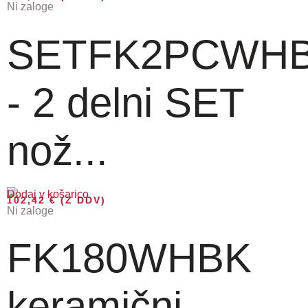
Ni zaloge
SETFK2PCWH
- 2 delni SET
nož...
Dodaj v košarico
102,42
€
(Z DDV)
Ni zaloge
FK180WHBK
keramični