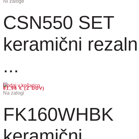
Ni zaloge
CSN550 SET
keramični rezaln
...
Dodaj v košarico
81,96
€
(Z DDV)
Na zalogi
FK160WHBK
keramični