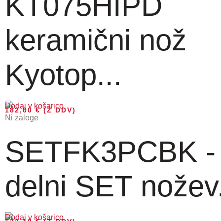
KT075HIPD
keramični nož
Kyotop...
Dodaj v košarico
182,00
€
(Z DDV)
Ni zaloge
SETFK3PCBK -
delni SET nožev.
Dodaj v košarico