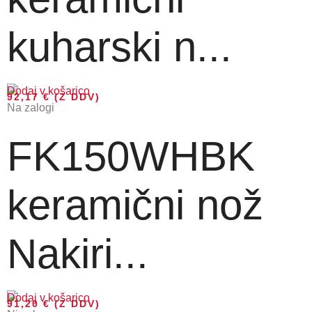
kuharski n...
Dodaj v košarico
92,17
€
(Z DDV)
Na zalogi
FK150WHBK
keramični nož
Nakiri...
Dodaj v košarico
91,20
€
(Z DDV)