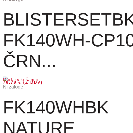
BLISTERSETB
FK140WH-CP1
ČRN...
Dodaj v košarico
76,79
€
(Z DDV)
Ni zaloge
FK140WHBK
NATURE