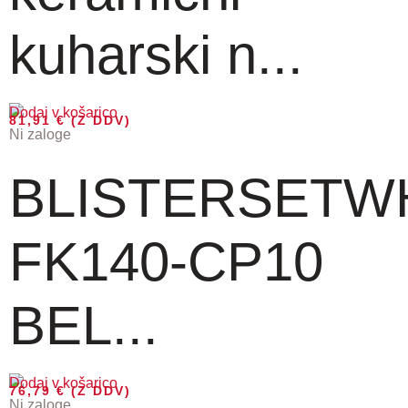
kuharski n...
Dodaj v košarico
81,91
€
(Z DDV)
Ni zaloge
BLISTERSETW
FK140-CP10
BEL...
Dodaj v košarico
76,79
€
(Z DDV)
Ni zaloge