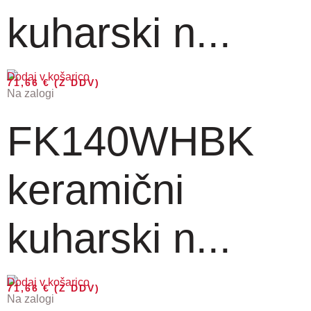
kuharski n...
Dodaj v košarico
71,66
€
(Z DDV)
Na zalogi
FK140WHBK
keramični
kuharski n...
Dodaj v košarico
71,66
€
(Z DDV)
Na zalogi