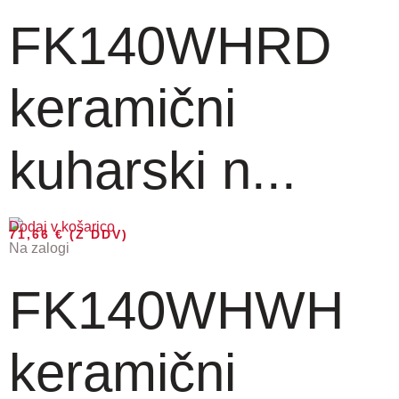
FK140WHRD
keramični
kuharski n...
Dodaj v košarico
71,66
€
(Z DDV)
Na zalogi
FK140WHWH
keramični