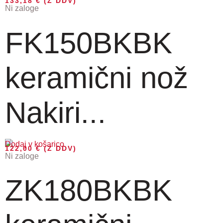
133,18
€
(Z DDV)
Ni zaloge
FK150BKBK
keramični nož
Nakiri...
Dodaj v košarico
122,00
€
(Z DDV)
Ni zaloge
ZK180BKBK