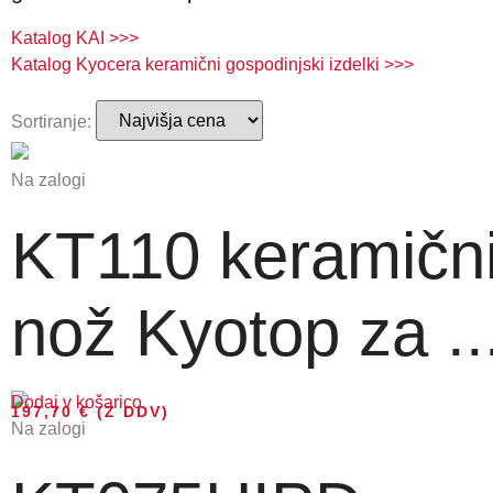
Katalog KAI >>>
Katalog Kyocera keramični gospodinjski izdelki >>>
Sortiranje:
Na zalogi
KT110 keramičn
nož Kyotop za ..
Dodaj v košarico
197,70
€
(Z DDV)
Na zalogi