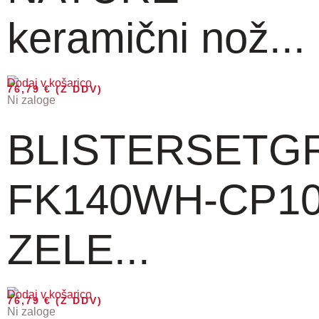
keramični nož...
Dodaj v košarico
76,79
€
(Z DDV)
Ni zaloge
BLISTERSETG
FK140WH-CP1
ZELE...
Dodaj v košarico
76,79
€
(Z DDV)
Ni zaloge