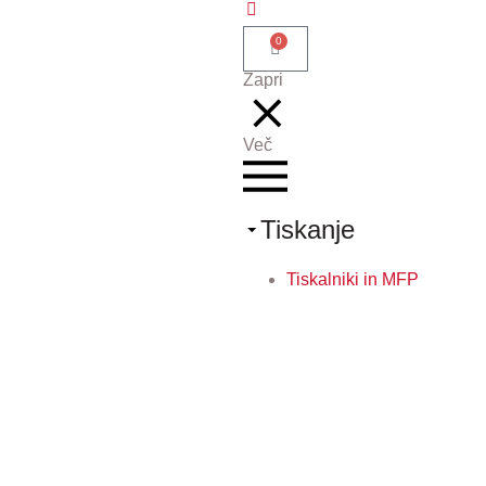
0
Zapri
Več
Tiskanje
Tiskalniki in MFP