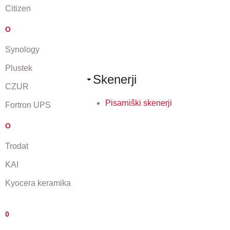
Citizen
O
Synology
Plustek
Skenerji
CZUR
Pisarniški skenerji
Fortron UPS
O
Trodat
KAI
Kyocera keramika
0