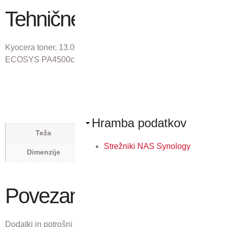
Tehnične lastnosti
Kyocera toner, 13.000 strani A4 pri 5% pokritosti za
ECOSYS PA4500cx
Hramba podatkov
0,527 kg
Teža
Strežniki NAS Synology
0,113 × 0,336 × 0,14 m
Dimenzije
Povezani izdelki
Dodatki in potrošni material, ki ustreza temu izdelku.