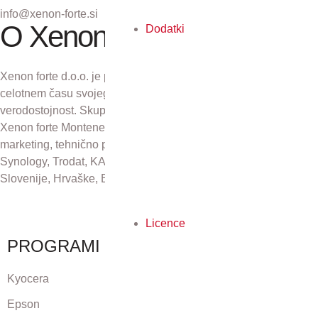
info@xenon-forte.si
O Xenon forte
Dodatki
Xenon forte d.o.o. je podjetje z več kot 30-letno tradicijo. V
celotnem času svojega obstoja se zavzema za odličnost in
verodostojnost. Skupaj s podjetji Xenon forte Zagreb d.o.o.,
Xenon forte Montenegro in Xenon forte d.o.o., Sarajevo skrbi za
marketing, tehnično podporo in distribucijo izdelkov Kyocera,
Synology, Trodat, KAI, Plustek in CZUR na področju Republike
Slovenije, Hrvaške, Bosne in Hercegovine ter Črne gore.
Licence
PROGRAMI
Kyocera
Epson