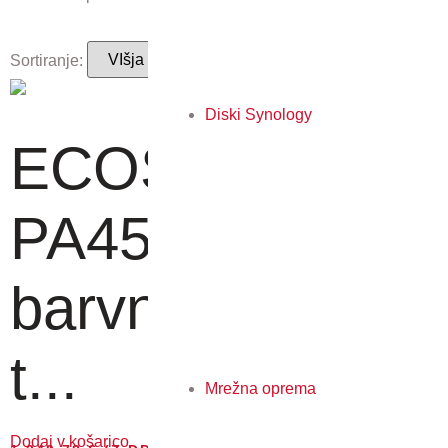
Sortiranje:
Diski Synology
ECOSYS
PA4500cx - A4
barvni mrežni
t...
Mrežna oprema
Dodaj v košarico