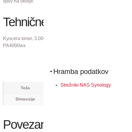
vpliv na okolje.
Tehnične lastnosti
Kyocera toner, 3.000 strani A4 za ECOSYS PA4000x,
PA4000wx
Hramba podatkov
Strežniki NAS Synology
0,45 kg
Teža
0,096 × 0,286 × 0,138 m
Dimenzije
Povezani izdelki