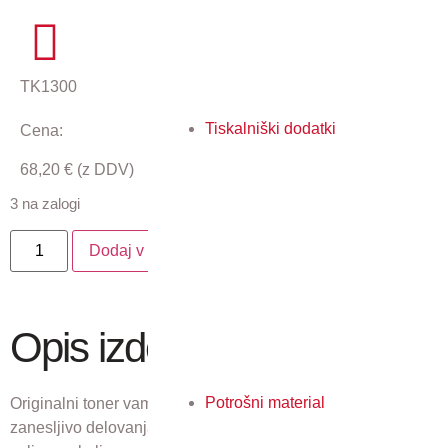
TK1300
Tiskalniški dodatki
Cena:
68,20
€
(z DDV)
3 na zalogi
Dodaj v košarico
Opis izdelka
Potrošni material
Originalni toner vam zagotavlja najbolj kakovostne odtise,
zanesljivo delovanja naprav, najnižje stroške in najmanjši