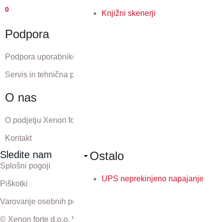
0
Knjižni skenerji
Podpora
Podpora uporabnikom
Servis in tehnična podpora
O nas
O podjetju Xenon forte
Kontakt
Ostalo
Sledite nam
Splošni pogoji
UPS neprekinjeno napajanje
Piškotki
Varovanje osebnih podatkov
© Xenon forte d.o.o. Vse pravice pridržane.