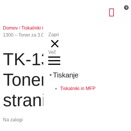
0
Domov
/
Tiskalniki in MFP
/
Potrošni material Kyocera
/ TK-
Zapri
1300 – Toner za 3.000 strani
TK-1300 –
Več
Toner za 3.000
Tiskanje
Tiskalniki in MFP
strani
Na zalogi