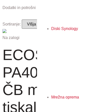
Dodatki in potrošni material, ki ustreza temu izdelku.
Sortiranje:
Diski Synology
Na zalogi
ECOSYS
PA4000x - A4
ČB mrežni
Mrežna oprema
tiskal...