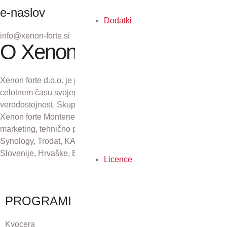
e-naslov
Dodatki
info@xenon-forte.si
O Xenon forte
Xenon forte d.o.o. je podjetje z več kot 30-letno tradicijo. V
celotnem času svojega obstoja se zavzema za odličnost in
verodostojnost. Skupaj s podjetji Xenon forte Zagreb d.o.o.,
Xenon forte Montenegro in Xenon forte d.o.o., Sarajevo skrbi za
marketing, tehnično podporo in distribucijo izdelkov Kyocera,
Synology, Trodat, KAI, Plustek in CZUR na področju Republike
Slovenije, Hrvaške, Bosne in Hercegovine ter Črne gore.
Licence
PROGRAMI
Kyocera