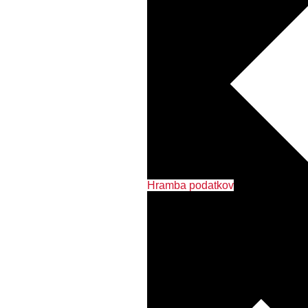
Hramba podatkov
Tiskalniki in MFP