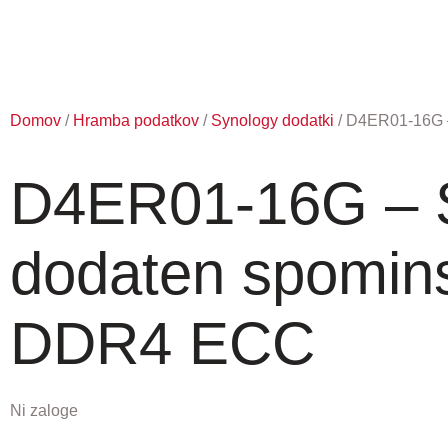
Domov
/
Hramba podatkov
/
Synology dodatki
/ D4ER01-16G 
D4ER01-16G – 
dodaten spomin
DDR4 ECC
Ni zaloge