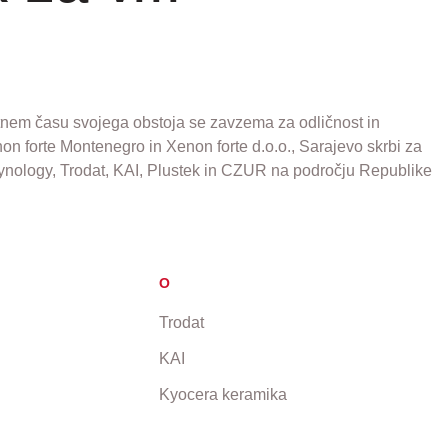
elotnem času svojega obstoja se zavzema za odličnost in
non forte Montenegro in Xenon forte d.o.o., Sarajevo skrbi za
Synology, Trodat, KAI, Plustek in CZUR na področju Republike
O
Trodat
KAI
Kyocera keramika