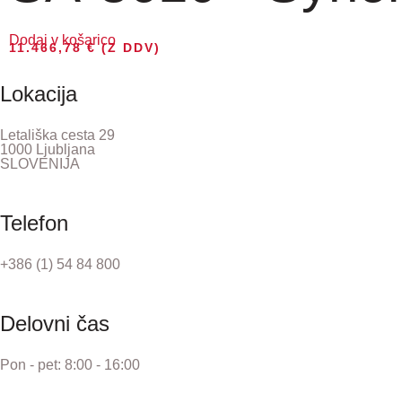
Dodaj v košarico
11.466,78
€
(Z DDV)
Lokacija
Letališka cesta 29
1000 Ljubljana
SLOVENIJA
Telefon
+386 (1) 54 84 800
Delovni čas
Pon - pet: 8:00 - 16:00