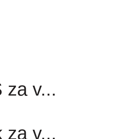
za v...
za v...