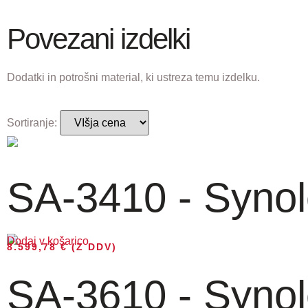
Povezani izdelki
Dodatki in potrošni material, ki ustreza temu izdelku.
Sortiranje:
SA-3410 - Synol
Dodaj v košarico
8.599,78
€
(Z DDV)
SA-3610 - Synol