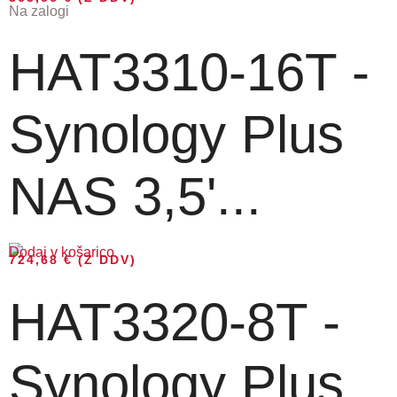
Na zalogi
HAT3310-16T -
Synology Plus
NAS 3,5'...
Dodaj v košarico
724,68
€
(Z DDV)
HAT3320-8T -
Synology Plus