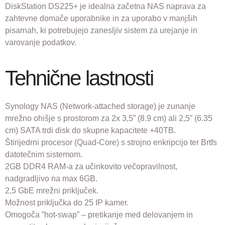
DiskStation DS225+ je idealna začetna NAS naprava za
zahtevne domače uporabnike in za uporabo v manjših
pisarnah, ki potrebujejo zanesljiv sistem za urejanje in
varovanje podatkov.
Tehnične lastnosti
Synology NAS (Network-attached storage) je zunanje
mrežno ohišje s prostorom za 2x 3,5” (8.9 cm) ali 2,5” (6.35
cm) SATA trdi disk do skupne kapacitete +40TB.
Štirijedrni procesor (Quad-Core) s strojno enkripcijo ter Brtfs
datotečnim sistemom.
2GB DDR4 RAM-a za učinkovito večopravilnost,
nadgradljivo na max 6GB.
2,5 GbE mrežni priključek.
Možnost priključka do 25 IP kamer.
Omogoča ”hot-swap” – pretikanje med delovanjem in