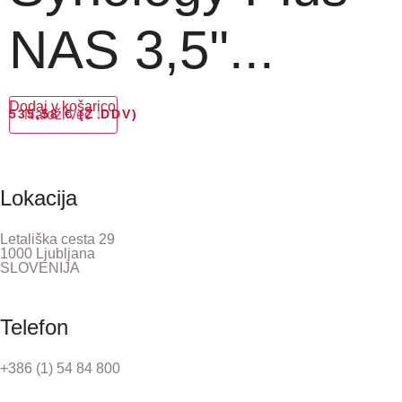
NAS 3,5''...
Dodaj v košarico
535,58
Naloži več ↓
€
(Z DDV)
Lokacija
Letališka cesta 29
1000 Ljubljana
SLOVENIJA
Telefon
+386 (1) 54 84 800