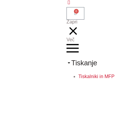
0
Zapri
Več
Tiskanje
Tiskalniki in MFP