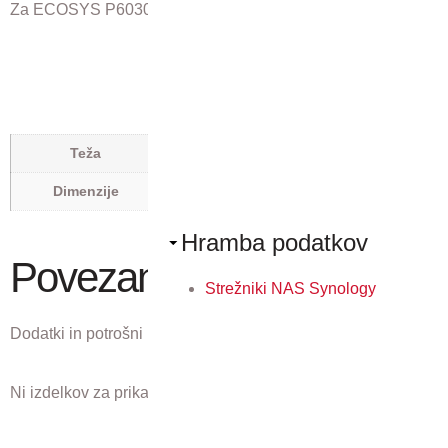
Za ECOSYS P6030cdn, FS-C5350DN
12,4 kg
Teža
0,72 × 0,435 × 0,355 m
Dimenzije
Hramba podatkov
Povezani izdelki
Strežniki NAS Synology
Dodatki in potrošni material, ki ustreza temu izdelku.
Ni izdelkov za prikaz.