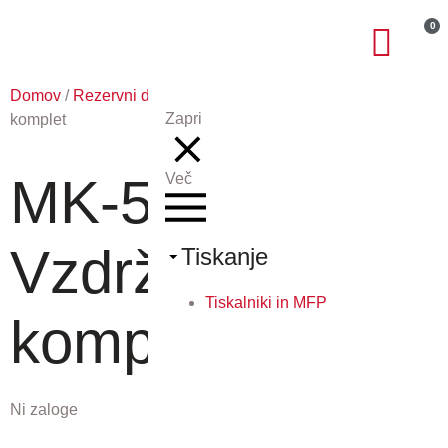
0
Domov
/
Rezervni deli Kyocera
/ MK-580 – Vzdrževalni
Zapri
komplet
MK-580 –
Več
Vzdrževalni
Tiskanje
Tiskalniki in MFP
komplet
Ni zaloge