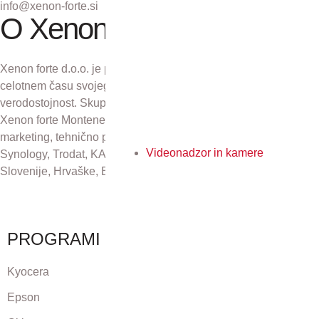
info@xenon-forte.si
O Xenon forte
Xenon forte d.o.o. je podjetje z več kot 30-letno tradicijo. V
celotnem času svojega obstoja se zavzema za odličnost in
verodostojnost. Skupaj s podjetji Xenon forte Zagreb d.o.o.,
Xenon forte Montenegro in Xenon forte d.o.o., Sarajevo skrbi za
marketing, tehnično podporo in distribucijo izdelkov Kyocera,
Videonadzor in kamere
Synology, Trodat, KAI, Plustek in CZUR na področju Republike
Slovenije, Hrvaške, Bosne in Hercegovine ter Črne gore.
PROGRAMI
Kyocera
Epson