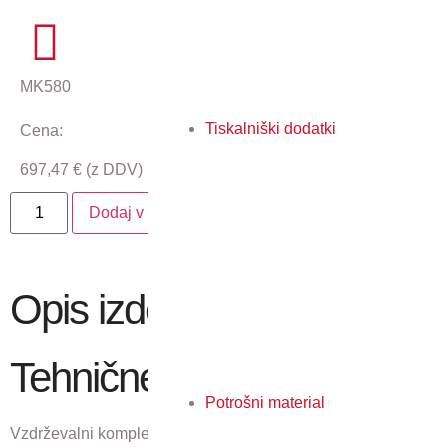
MK580
Tiskalniški dodatki
Cena:
697,47
€
(z DDV)
Dodaj v košarico
Opis izdelka
Tehnične lastnosti
Potrošni material
Vzdrževalni komplet za menjavo na vsakih 200.000 izpisov.