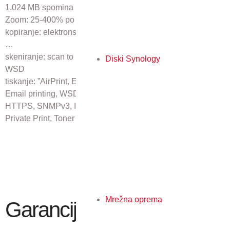
1.024 MB spomina (Največ 3072 MB + 128GB SSD)
Zoom: 25-400% po 1%
kopiranje: elektronsko sortiranje, ‘Scan once – print many’,
…
skeniranje: scan to mail/ FTP/ SMB/ USB/ Network TWAIN/
Diski Synology
WSD
tiskanje: ”AirPrint, Encrypted PDF Direct Print, IPP printing,
Email printing, WSD print, Secure printing via SSL, IPSec,
HTTPS, SNMPv3, IPPS, POP over SSL, SMTP over SSL,
Private Print, Toner save mode”
Mrežna oprema
Garancija