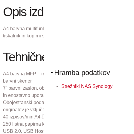
Opis izdelka
A4 barvna multifunkcijska naprava – mrežni laserski
tiskalnik in kopirni stroj, barvni skener.
Tehnične lastnosti
Hramba podatkov
A4 barvna MFP – mrežni laserski tiskalnik in kopirni stroj,
barvni skener
Strežniki NAS Synology
7” barvni zaslon, občutljiv na dotik za napredno upravljanje
in enostavno uporabo
Obojestranski podajalni pokrov v enem prehodu za 75
originalov je vključen v ceno
40 izpisov/min A4 čb in barvno
250 listna papirna kaseta in ročni podajalec za 100 listov
USB 2.0, USB Host, 10/100/1000 mrežni priklop