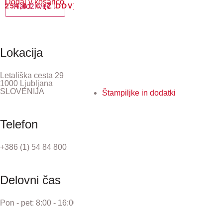
Dodaj v košarico
254,61
Naloži več ↓
€
(Z DDV)
Lokacija
Letališka cesta 29
1000 Ljubljana
SLOVENIJA
Štampiljke in dodatki
Telefon
+386 (1) 54 84 800
Delovni čas
Pon - pet: 8:00 - 16:00