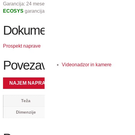
Garancija:
24 mesecev
ECOSYS
garancija 3 leta ali 200.000 izpisov.
Dokumenti
Prospekt naprave
Povezave
Videonadzor in kamere
NAJEM NAPRAVE
49,8 kg
Teža
0,73 × 0,62 × 0,82 m
Dimenzije