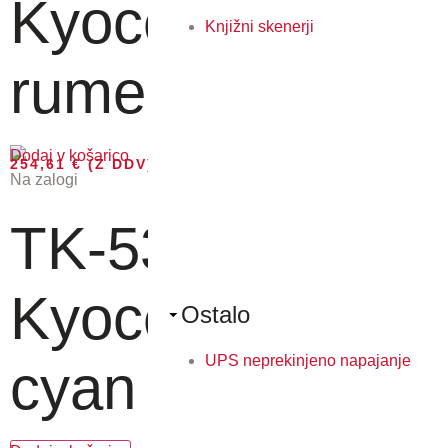
Kyocera toner
Knjižni skenerji
rumen za 10...
Dodaj v košarico
254,61
€
(Z DDV)
Na zalogi
TK-5380C -
Kyocera toner
Ostalo
UPS neprekinjeno napajanje
cyan za 10....