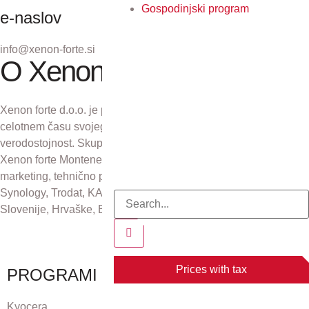
Gospodinjski program
e-naslov
info@xenon-forte.si
O Xenon forte
Xenon forte d.o.o. je podjetje z več kot 30-letno tradicijo. V
celotnem času svojega obstoja se zavzema za odličnost in
verodostojnost. Skupaj s podjetji Xenon forte Zagreb d.o.o.,
Xenon forte Montenegro in Xenon forte d.o.o., Sarajevo skrbi za
marketing, tehnično podporo in distribucijo izdelkov Kyocera,
Synology, Trodat, KAI, Plustek in CZUR na področju Republike
Slovenije, Hrvaške, Bosne in Hercegovine ter Črne gore.
Prices with tax
PROGRAMI
Kyocera