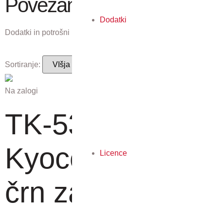
Povezani izdelki
Dodatki
Dodatki in potrošni material, ki ustreza temu izdelku.
Sortiranje:
Na zalogi
TK-5380K -
Kyocera toner
Licence
črn za 13.0...