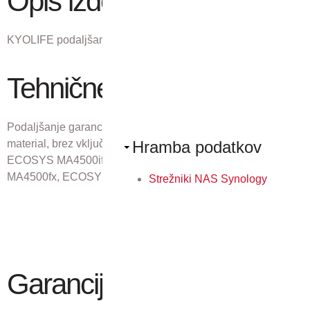
Opis izdelka
KYOLIFE podaljšana garancija.
Tehnične lastnosti
Podaljšanje garancije z dveh na pet let, garancija velja le za
Hramba podatkov
material, brez vključenih stroškov dela, za modele:
ECOSYS MA4500ifx, ECOSYS MA4500ix, ECOSYS
MA4500fx, ECOSYS MA4500x, ECOSYS PA3500cx
Strežniki NAS Synology
Garancija