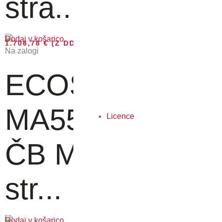
stra...
Dodaj v košarico
1.706,78
€
(Z DDV)
Na zalogi
ECOSYS
MA5500ifx - A4
Licence
ČB MFP, 55
str...
Dodaj v košarico