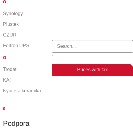
O
Synology
Plustek
CZUR
Fortron UPS
O
Trodat
Prices with tax
KAI
Kyocera keramika
0
Podpora