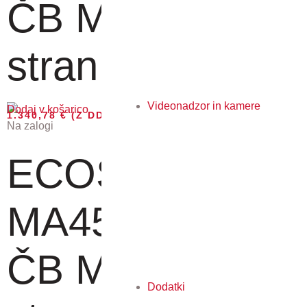
ČB MFP, 45
stran...
Videonadzor in kamere
Dodaj v košarico
1.340,78
€
(Z DDV)
Na zalogi
ECOSYS
MA4500ix - A4
ČB MFP, 45
Dodatki