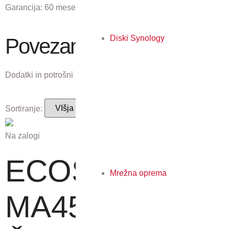
Garancija:
60 mesecev
Diski Synology
Povezani izdelki
Dodatki in potrošni material, ki ustreza temu izdelku.
Sortiranje:
Na zalogi
ECOSYS
Mrežna oprema
MA4500x - A4