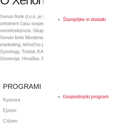
O Xenon forte
Xenon forte d.o.o. je podjetje z več kot 30-letno tradicijo. V
Štampiljke in dodatki
celotnem času svojega obstoja se zavzema za odličnost in
verodostojnost. Skupaj s podjetji Xenon forte Zagreb d.o.o.,
Xenon forte Montenegro in Xenon forte d.o.o., Sarajevo skrbi za
marketing, tehnično podporo in distribucijo izdelkov Kyocera,
Synology, Trodat, KAI, Plustek in CZUR na področju Republike
Slovenije, Hrvaške, Bosne in Hercegovine ter Črne gore.
PROGRAMI
Gospodinjski program
Kyocera
Epson
Citizen