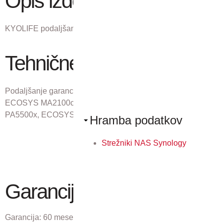
Opis izdelka
KYOLIFE podaljšana garancija.
Tehnične lastnosti
Podaljšanje garancije iz dveh let na pet let za modele:
ECOSYS MA2100cfx/cwfx, ECOSYS PA5000x, ECOSYS
PA5500x, ECOSYS PA6000x
Hramba podatkov
Strežniki NAS Synology
Garancija
Garancija:
60 mesecev