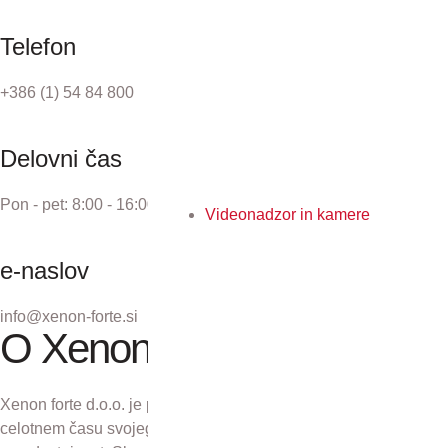
Telefon
+386 (1) 54 84 800
Delovni čas
Pon - pet: 8:00 - 16:00
Videonadzor in kamere
e-naslov
info@xenon-forte.si
O Xenon forte
Xenon forte d.o.o. je podjetje z več kot 30-letno tradicijo. V
celotnem času svojega obstoja se zavzema za odličnost in