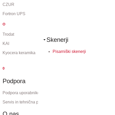
CZUR
Fortron UPS
O
Trodat
Skenerji
KAI
Pisarniški skenerji
Kyocera keramika
0
Podpora
Podpora uporabnikom
Servis in tehnična podpora
O nas