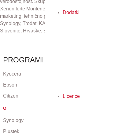
verodostojnost. Skupaj s podjetji Xenon forte Zagreb d.o.o.,
Xenon forte Montenegro in Xenon forte d.o.o., Sarajevo skrbi za
Dodatki
marketing, tehnično podporo in distribucijo izdelkov Kyocera,
Synology, Trodat, KAI, Plustek in CZUR na področju Republike
Slovenije, Hrvaške, Bosne in Hercegovine ter Črne gore.
PROGRAMI
Kyocera
Epson
Citizen
Licence
O
Synology
Plustek