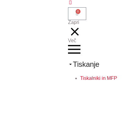
0
Zapri
Več
Tiskanje
Tiskalniki in MFP