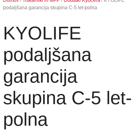
Domov
/
Tiskalniki in MFP
/
Dodatki Kyocera
/ KYOLIFE
podaljšana garancija skupina C-5 let-polna
KYOLIFE
podaljšana
garancija
skupina C-5 let-
polna