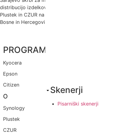
Sarajevo skrbi za marketing, tehnično podporo in
distribucijo izdelkov Kyocera, Synology, Trodat, KAI,
Plustek in CZUR na področju Republike Slovenije, Hrvaške,
Bosne in Hercegovine ter Črne gore.
PROGRAMI
Kyocera
Epson
Citizen
Skenerji
O
Pisarniški skenerji
Synology
Plustek
CZUR