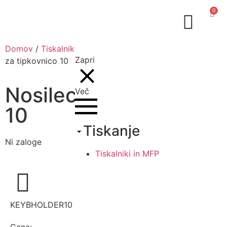
0
Domov
/
Tiskalniki in MFP
/
Dodatki Kyocera
/ Nosilec
Zapri
za tipkovnico 10
Nosilec za tipkovnico
Več
10
Tiskanje
Ni zaloge
Tiskalniki in MFP
KEYBHOLDER10