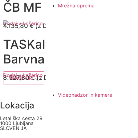
ČB MF naprava A3,...
Mrežna oprema
Dodaj v košarico
4.135,80
€
(z DDV)
TASKalfa MZ7001ci -
Barvna MF naprav...
Dodaj v košarico
8.527,80
€
(z DDV)
Naloži več ↓
Videonadzor in kamere
Lokacija
Letališka cesta 29
1000 Ljubljana
SLOVENIJA