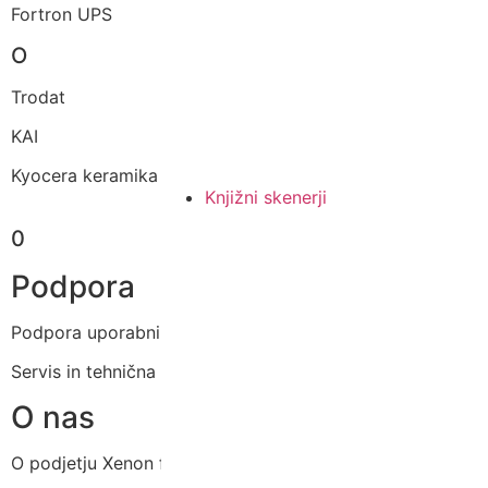
Fortron UPS
O
Trodat
KAI
Kyocera keramika
Knjižni skenerji
0
Podpora
Podpora uporabnikom
Servis in tehnična podpora
O nas
O podjetju Xenon forte