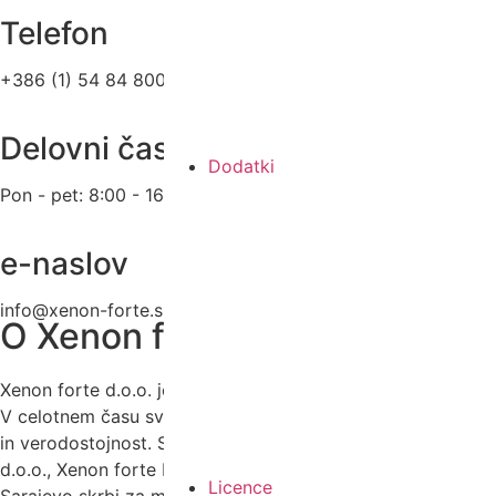
Telefon
+386 (1) 54 84 800
Delovni čas
Dodatki
Pon - pet: 8:00 - 16:00
e-naslov
info@xenon-forte.si
O Xenon forte
Xenon forte d.o.o. je podjetje z več kot 30-letno tradicijo.
V celotnem času svojega obstoja se zavzema za odličnost
in verodostojnost. Skupaj s podjetji Xenon forte Zagreb
d.o.o., Xenon forte Montenegro in Xenon forte d.o.o.,
Licence