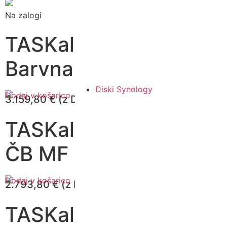
Na zalogi
TASKalfa MZ2501ci -
Barvna MF naprav...
Diski Synology
Dodaj v košarico
3.159,80
€
(z DDV)
TASKalfa MZ3200i -
ČB MF naprava A3,...
Dodaj v košarico
2.793,80
€
(z DDV)
TASKalfa MZ4000i -