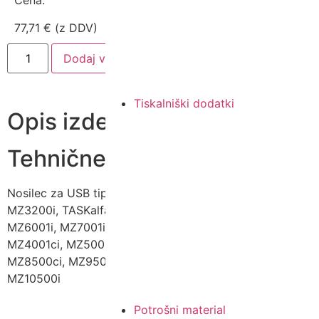
Cena:
77,71
€
(z DDV)
Dodaj v košarico
Tiskalniški dodatki
Opis izdelka
Tehnične lastnosti
Nosilec za USB tipkovnico za naprave TASKalfa
MZ3200i, TASKalfa MZ4000i, TASKalfa MZ5001i,
MZ6001i, MZ7001i, TASKalfa MZ2501ci, MZ3501ci,
MZ4001ci, MZ5001ci, MZ6001ci, MZ7001ci, MZ7500ci,
MZ8500ci, MZ9500ci, MZ7500i, MZ8500i, MZ9500i,
MZ10500i
Potrošni material