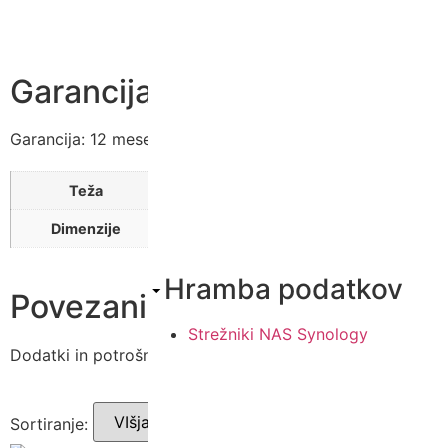
Garancija
Garancija:
12 mesecev
2,46 kg
Teža
0,32 × 0,356 × 0,158 m
Dimenzije
Hramba podatkov
Povezani izdelki
Strežniki NAS Synology
Dodatki in potrošni material, ki ustreza temu izdelku.
Sortiranje: