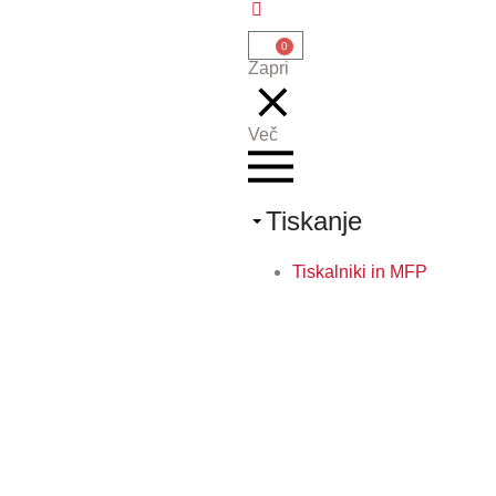
0
Zapri
Več
Tiskanje
Tiskalniki in MFP