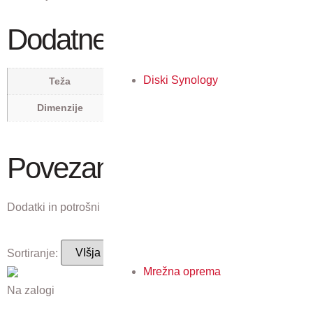
Dodatne podrobnosti
57 kg
Diski Synology
Teža
0,82 × 0,75 × 1,258 m
Dimenzije
Povezani izdelki
Dodatki in potrošni material, ki ustreza temu izdelku.
Sortiranje:
Mrežna oprema
Na zalogi