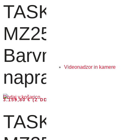
TASKalfa
MZ2501ci -
Barvna MF
Videonadzor in kamere
naprav...
Dodaj v košarico
3.159,80
€
(Z DDV)
TASKalfa