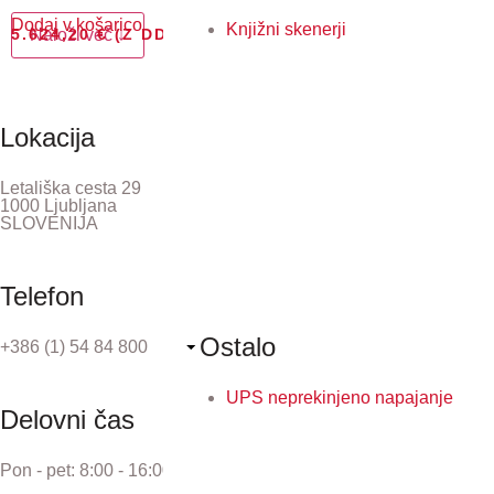
Dodaj v košarico
Knjižni skenerji
5.624,20
Naloži več ↓
€
(Z DDV)
Lokacija
Letališka cesta 29
1000 Ljubljana
SLOVENIJA
Telefon
Ostalo
+386 (1) 54 84 800
UPS neprekinjeno napajanje
Delovni čas
Pon - pet: 8:00 - 16:00