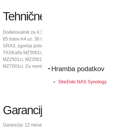
Tehnične lastnosti
Dodelovalnik za 4.300 listov A4, spenjanje na 3 položajih do
65 listov A4 oz. 30 listov A3, polica za 200 listov A4, A6R-
SRA3, zgornja polica za 100 listov A6R-A4, za:
TASKalfa MZ5001i, MZ6001i, MZ7001i, TASKalfa
MZ2501ci, MZ3501ci, MZ4001ci, MZ5001ci, MZ6001ci,
MZ7001ci. Za montažo je potrebno dodati AK-7110
Hramba podatkov
Strežniki NAS Synology
Garancija
Garancija:
12 mesecev