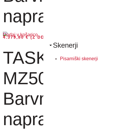
naprav...
Dodaj v košarico
4.379,80
€
(Z DDV)
Skenerji
TASKalfa
Pisarniški skenerji
MZ5001ci -
Barvna MF
naprav...