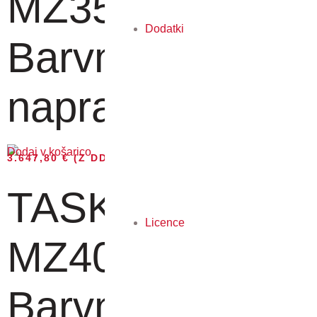
MZ3501ci -
Dodatki
Barvna MF
naprav...
Dodaj v košarico
3.647,80
€
(Z DDV)
TASKalfa
Licence
MZ4001ci -
Barvna MF