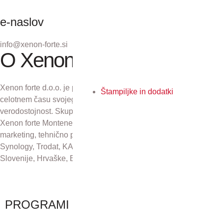
e-naslov
info@xenon-forte.si
O Xenon forte
Xenon forte d.o.o. je podjetje z več kot 30-letno tradicijo. V
Štampiljke in dodatki
celotnem času svojega obstoja se zavzema za odličnost in
verodostojnost. Skupaj s podjetji Xenon forte Zagreb d.o.o.,
Xenon forte Montenegro in Xenon forte d.o.o., Sarajevo skrbi za
marketing, tehnično podporo in distribucijo izdelkov Kyocera,
Synology, Trodat, KAI, Plustek in CZUR na področju Republike
Slovenije, Hrvaške, Bosne in Hercegovine ter Črne gore.
PROGRAMI