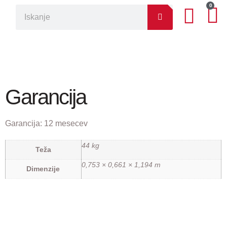
0
Garancija
Garancija:
12 mesecev
44 kg
Teža
0,753 × 0,661 × 1,194 m
Dimenzije