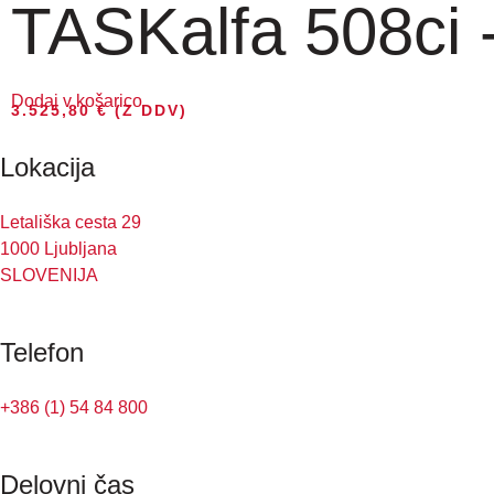
TASKalfa 508ci
Dodaj v košarico
3.525,80
€
(Z DDV)
Lokacija
Letališka cesta 29
1000 Ljubljana
SLOVENIJA
Telefon
+386 (1) 54 84 800
Delovni čas