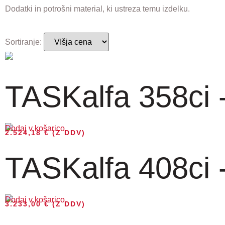
Dodatki in potrošni material, ki ustreza temu izdelku.
Sortiranje:
TASKalfa 358ci
Dodaj v košarico
2.524,18
€
(Z DDV)
TASKalfa 408ci
Dodaj v košarico
3.233,00
€
(Z DDV)