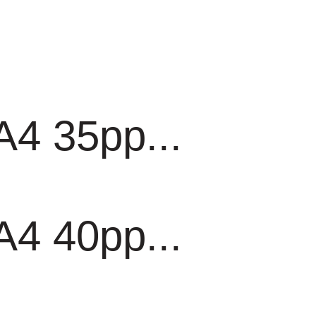
4 35pp...
4 40pp...