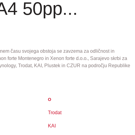
4 50pp...
elotnem času svojega obstoja se zavzema za odličnost in
non forte Montenegro in Xenon forte d.o.o., Sarajevo skrbi za
Synology, Trodat, KAI, Plustek in CZUR na področju Republike
O
Trodat
KAI