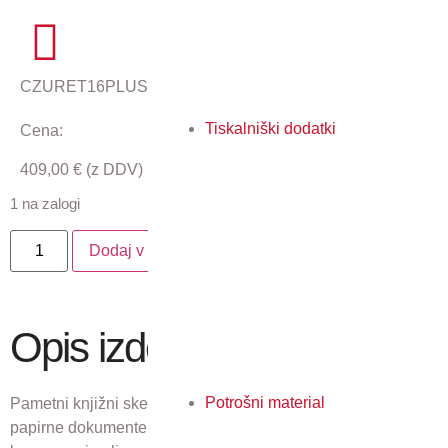
CZURET16PLUS
Tiskalniški dodatki
Cena:
409,00
€
(z DDV)
1 na zalogi
Dodaj v košarico
Opis izdelka
Potrošni material
Pametni knjižni skener. Vse knjige, revije, pogodbe in druge
papirne dokumente do velikosti A3 lahko optično preberete