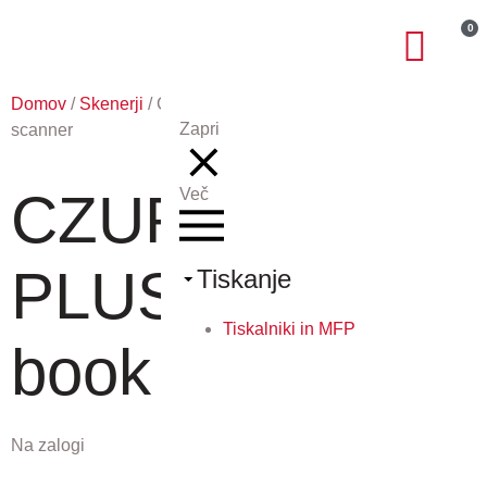
0
Domov
/
Skenerji
/ CZUR ET16 PLUS – Smart book
Zapri
scanner
CZUR ET16
Več
PLUS – Smart
Tiskanje
Tiskalniki in MFP
book scanner
Na zalogi