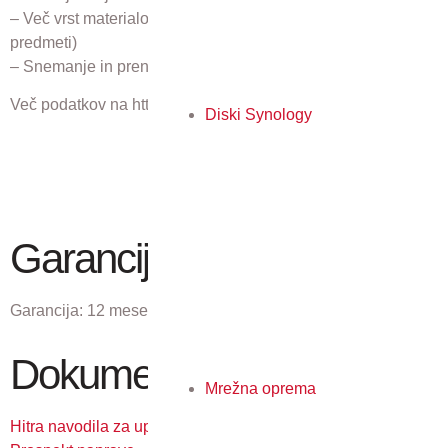
– Več vrst materialov predlog (Vezane – knjige, nevezane,
predmeti)
– Snemanje in prenos videa
Več podatkov na https://www.xenon-forte.si/czur/
Diski Synology
Garancija
Garancija:
12 mesecev
Dokumenti
Mrežna oprema
Hitra navodila za uporabo