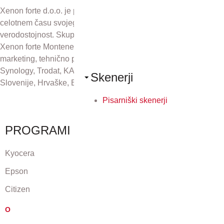
Xenon forte d.o.o. je podjetje z več kot 30-letno tradicijo. V
celotnem času svojega obstoja se zavzema za odličnost in
verodostojnost. Skupaj s podjetji Xenon forte Zagreb d.o.o.,
Xenon forte Montenegro in Xenon forte d.o.o., Sarajevo skrbi za
marketing, tehnično podporo in distribucijo izdelkov Kyocera,
Synology, Trodat, KAI, Plustek in CZUR na področju Republike
Skenerji
Slovenije, Hrvaške, Bosne in Hercegovine ter Črne gore.
Pisarniški skenerji
PROGRAMI
Kyocera
Epson
Citizen
O