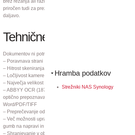
brez rezanja ali razdiranja vezave. Poleg tega je skener
priročen tudi za prezentacije na sestankih ali učenje na
daljavo.
Tehnične lastnosti
Dokumentov ni potrebno razvezati
– Poravnava strani in odstranjevanje prstov
– Hitrost skeniranja dvojne strani – 1,5 sek
Hramba podatkov
– Ločljivost kamere – 16 MP
– Največja velikost predloge – A3
Strežniki NAS Synology
– ABBYY OCR (187 jezikov, vključno s slovenščino) –
optično prepoznavanje besedila in pretvorba v
Word/PDF/TIFF
– Preprečevanje odseva
– Več možnosti upravljanja (samodejno, daljinec, pedal,
gumb na napravi in gumb na zaslonu)
– Shranjevanje v oblak