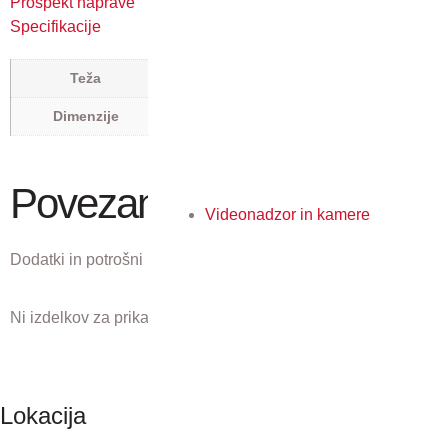
Prospekt naprave
Specifikacije
5 kg
Teža
0,245 × 0,45 × 0,44 m
Dimenzije
Povezani izdelki
Videonadzor in kamere
Dodatki in potrošni material, ki ustreza temu izdelku.
Ni izdelkov za prikaz.
Lokacija