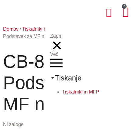
0
Domov
/
Tiskalniki in MFP
/
Dodatki Kyocera
/ CB-811 –
Zapri
Podstavek za MF napravo
CB-811 –
Več
Podstavek za
Tiskanje
Tiskalniki in MFP
MF napravo
Ni zaloge