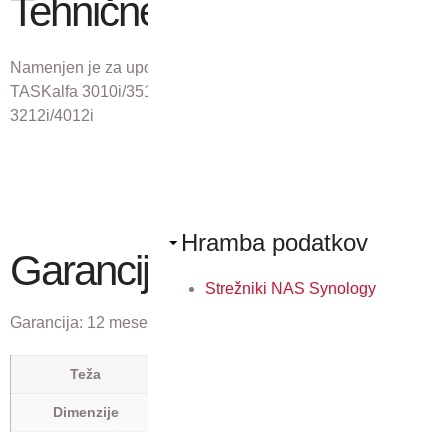
Tehnične lastnosti
Namenjen je za uporabo z napravami: TASKalfa 2551ci,
TASKalfa 3010i/3510i, TASKalfa 3011i/3511i, TASKalfa
3212i/4012i
Hramba podatkov
Garancija
Strežniki NAS Synology
Garancija:
12 mesecev
16,7 kg
Teža
0,635 × 0,635 × 0,351 m
Dimenzije