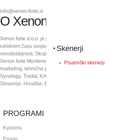
info@xenon-forte.si
O Xenon forte
Xenon forte d.o.o. je podjetje z več kot 30-letno tradicijo. V
celotnem času svojega obstoja se zavzema za odličnost in
Skenerji
verodostojnost. Skupaj s podjetji Xenon forte Zagreb d.o.o.,
Xenon forte Montenegro in Xenon forte d.o.o., Sarajevo skrbi za
Pisarniški skenerji
marketing, tehnično podporo in distribucijo izdelkov Kyocera,
Synology, Trodat, KAI, Plustek in CZUR na področju Republike
Slovenije, Hrvaške, Bosne in Hercegovine ter Črne gore.
PROGRAMI
Kyocera
Epson