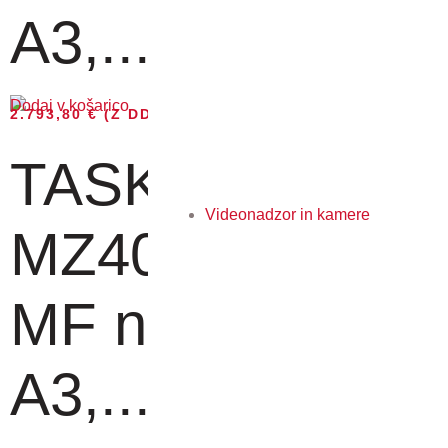
A3,...
Dodaj v košarico
2.793,80
€
(Z DDV)
TASKalfa
Videonadzor in kamere
MZ4000i - ČB
MF naprava
A3,...