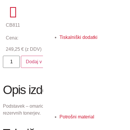
CB811
Tiskalniški dodatki
Cena:
249,25
€
(z DDV)
Dodaj v košarico
Opis izdelka
Podstavek – omarica s prostorom za shranjevanje papirja ali
rezervnih tonerjev.
Potrošni material