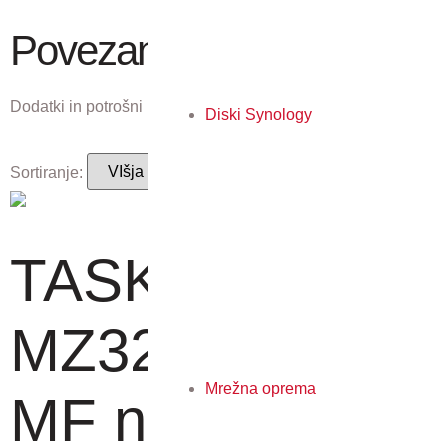
Povezani izdelki
Dodatki in potrošni material, ki ustreza temu izdelku.
Diski Synology
Sortiranje:
TASKalfa
MZ3200i - ČB
Mrežna oprema
MF naprava