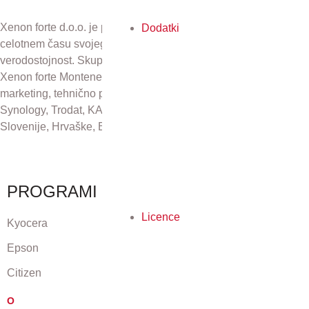
Xenon forte d.o.o. je podjetje z več kot 30-letno tradicijo. V
Dodatki
celotnem času svojega obstoja se zavzema za odličnost in
verodostojnost. Skupaj s podjetji Xenon forte Zagreb d.o.o.,
Xenon forte Montenegro in Xenon forte d.o.o., Sarajevo skrbi za
marketing, tehnično podporo in distribucijo izdelkov Kyocera,
Synology, Trodat, KAI, Plustek in CZUR na področju Republike
Slovenije, Hrvaške, Bosne in Hercegovine ter Črne gore.
PROGRAMI
Licence
Kyocera
Epson
Citizen
O