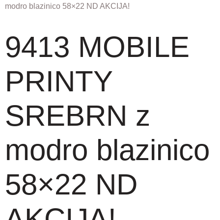
modro blazinico 58×22 ND AKCIJA!
9413 MOBILE
PRINTY
SREBRN z
modro blazinico
58×22 ND
AKCIJA!