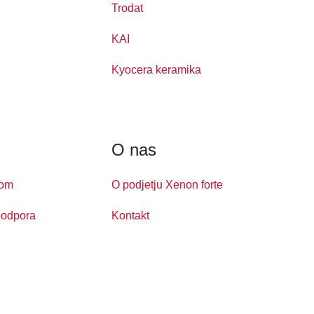
Trodat
KAI
Kyocera keramika
O nas
kom
O podjetju Xenon forte
podpora
Kontakt