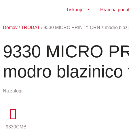
Tiskanje
Hramba poda
Domov
/
TRODAT
/ 9330 MICRO PRINTY ČRN z modro blazini
9330 MICRO P
modro blazinico 
Na zalogi
9330CMB