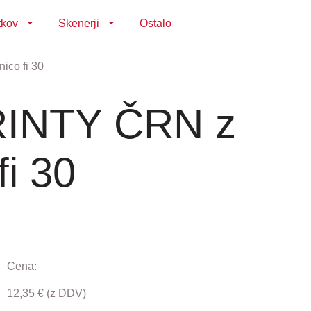
tkov
Skenerji
Ostalo
co fi 30
RINTY ČRN z
fi 30
Cena:
12,35
€
(z DDV)