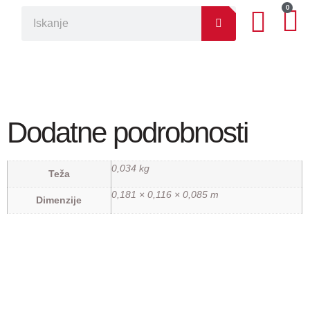
0
Dodatne podrobnosti
0,034 kg
Teža
0,181 × 0,116 × 0,085 m
Dimenzije