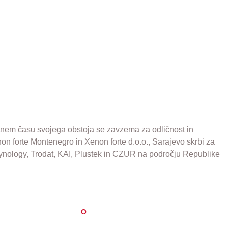
elotnem času svojega obstoja se zavzema za odličnost in
non forte Montenegro in Xenon forte d.o.o., Sarajevo skrbi za
Synology, Trodat, KAI, Plustek in CZUR na področju Republike
O