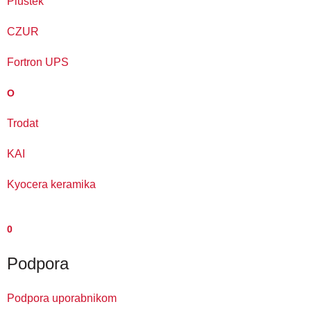
Plustek
CZUR
Fortron UPS
O
Trodat
KAI
Kyocera keramika
0
Podpora
Podpora uporabnikom