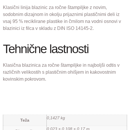
Klasični linija blazinic za ročne štampiljke z novim,
sodobnim dizajnom in okolju prijaznimi plastičnimi deli iz
vsaj 95 % reciklirane plastike in črnilom na vodni osnovi v
blazinici iz filca v skladu z DIN ISO 14145-2.
Tehnične lastnosti
Klasična blazinica za ročne štampiljke in najboljši odtis v
različnih velikostih s plastičnim ohišjem in kakovostnim
kovinskim pokrovom.
0,1427 kg
Teža
0,023 × 0,108 × 0,17 m