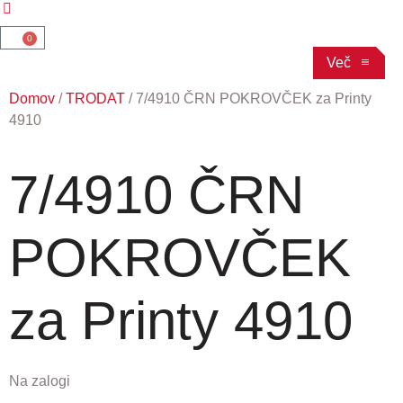
0
Več
Domov
/
TRODAT
/ 7/4910 ČRN POKROVČEK za Printy
4910
7/4910 ČRN
POKROVČEK
za Printy 4910
Na zalogi