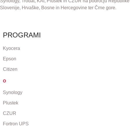
Synology, Trodat, KAI, Plustek in CZUR na področju Republike
Slovenije, Hrvaške, Bosne in Hercegovine ter Črne gore.
PROGRAMI
Kyocera
Epson
Citizen
O
Synology
Plustek
CZUR
Fortron UPS