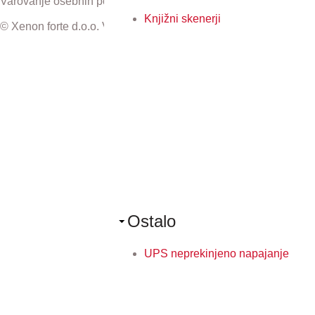
Varovanje osebnih podatkov
Knjižni skenerji
© Xenon forte d.o.o. Vse pravice pridržane.
Ostalo
UPS neprekinjeno napajanje