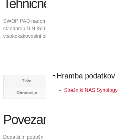
Tehnične lastnosti
SWOP PAD nadomestna blazinica za štampiljko Trodat po
standardu DIN ISO 14145-2, ki ustvari popoln,
visokokakovostni odtis.
Hramba podatkov
0,019 kg
Teža
0,05 × 0,137 × 0,053 m
Strežniki NAS Synology
Dimenzije
Povezani izdelki
Dodatki in potrošni material, ki ustreza temu izdelku.