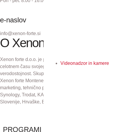
Pon - pet: 8:00 - 16:00
e-naslov
info@xenon-forte.si
O Xenon forte
Xenon forte d.o.o. je podjetje z več kot 30-letno tradicijo. V
Videonadzor in kamere
celotnem času svojega obstoja se zavzema za odličnost in
verodostojnost. Skupaj s podjetji Xenon forte Zagreb d.o.o.,
Xenon forte Montenegro in Xenon forte d.o.o., Sarajevo skrbi za
marketing, tehnično podporo in distribucijo izdelkov Kyocera,
Synology, Trodat, KAI, Plustek in CZUR na področju Republike
Slovenije, Hrvaške, Bosne in Hercegovine ter Črne gore.
PROGRAMI