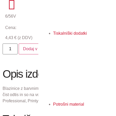
6/56V
Cena:
Tiskalniški dodatki
4,43
€
(z DDV)
Dodaj v košarico
Opis izdelka
Blazinice z barvnim črnilom 7012 MCI zagotavljajo enoten in
čist odtis in so na voljo za vse modele Trodat štampiljk
Professional, Printy, Mobile Printy, Pocket Printy, …
Potrošni material