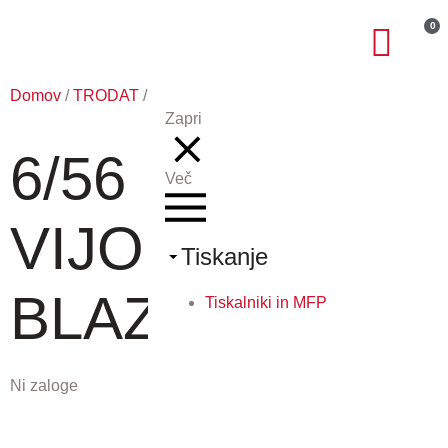
0
Domov
/
TRODAT
/ 6/56 VIJOLIČNA BLAZINICA
Zapri
6/56
Več
VIJOLIČNA
Tiskanje
BLAZINICA
Tiskalniki in MFP
Ni zaloge