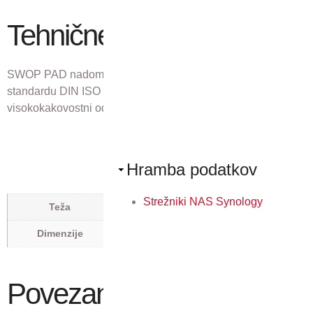
Tehnične lastnosti
SWOP PAD nadomestna blazinica za štampiljko Trodat po
standardu DIN ISO 14145-2, ki ustvari popoln,
visokokakovostni odtis.
Hramba podatkov
0,012 kg
Strežniki NAS Synology
Teža
0,09 × 0,061 × 0,049 m
Dimenzije
Povezani izdelki