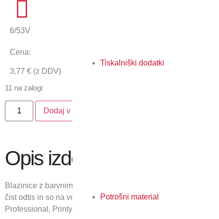
6/53V
Cena:
Tiskalniški dodatki
3,77
€
(z DDV)
11 na zalogi
Dodaj v košarico
Opis izdelka
Blazinice z barvnim črnilom 7012 MCI zagotavljajo enoten in
Potrošni material
čist odtis in so na voljo za vse modele Trodat štampiljk
Professional, Printy, Mobile Printy, Pocket Printy, …