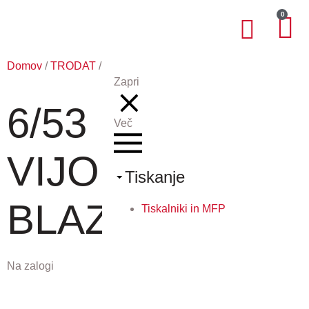
0
Domov
/
TRODAT
/ 6/53 VIJOLIČNA BLAZINICA
Zapri
6/53
Več
VIJOLIČNA
Tiskanje
BLAZINICA
Tiskalniki in MFP
Na zalogi