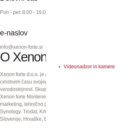
Pon - pet: 8:00 - 16:00
e-naslov
info@xenon-forte.si
O Xenon forte
Videonadzor in kamere
Xenon forte d.o.o. je podjetje z več kot 30-letno tradicijo. V
celotnem času svojega obstoja se zavzema za odličnost in
verodostojnost. Skupaj s podjetji Xenon forte Zagreb d.o.o.,
Xenon forte Montenegro in Xenon forte d.o.o., Sarajevo skrbi za
marketing, tehnično podporo in distribucijo izdelkov Kyocera,
Synology, Trodat, KAI, Plustek in CZUR na področju Republike
Slovenije, Hrvaške, Bosne in Hercegovine ter Črne gore.