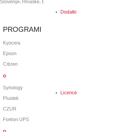
Slovenije, Hrvaške, Bosne in Hercegovine ter Črne gore.
Dodatki
PROGRAMI
Kyocera
Epson
Citizen
O
Synology
Licence
Plustek
CZUR
Fortron UPS
O