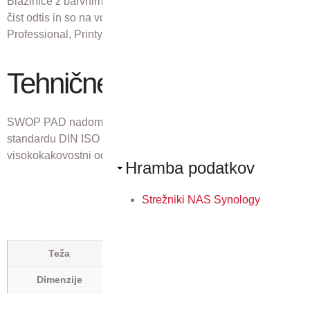
Blazinice z barvnim črnilom 7012 MCI zagotavljajo enoten in
čist odtis in so na voljo za vse modele Trodat štampiljk
Professional, Printy, Mobile Printy, Pocket Printy, …
Tehnične lastnosti
SWOP PAD nadomestna blazinica za štampiljko Trodat po
standardu DIN ISO 14145-2, ki ustvari popoln,
visokokakovostni odtis.
Hramba podatkov
Strežniki NAS Synology
0,044 kg
Teža
0,055 × 0,22 × 0,086 m
Dimenzije