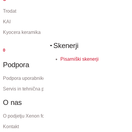
Trodat
KAI
Kyocera keramika
Skenerji
0
Pisarniški skenerji
Podpora
Podpora uporabnikom
Servis in tehnična podpora
O nas
O podjetju Xenon forte
Kontakt