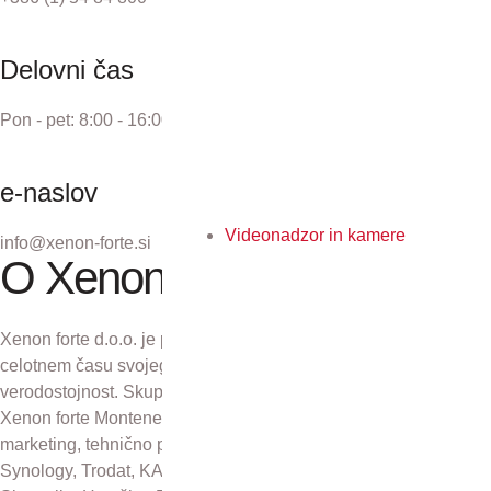
Delovni čas
Pon - pet: 8:00 - 16:00
e-naslov
Videonadzor in kamere
info@xenon-forte.si
O Xenon forte
Xenon forte d.o.o. je podjetje z več kot 30-letno tradicijo. V
celotnem času svojega obstoja se zavzema za odličnost in
verodostojnost. Skupaj s podjetji Xenon forte Zagreb d.o.o.,
Xenon forte Montenegro in Xenon forte d.o.o., Sarajevo skrbi za
marketing, tehnično podporo in distribucijo izdelkov Kyocera,
Synology, Trodat, KAI, Plustek in CZUR na področju Republike