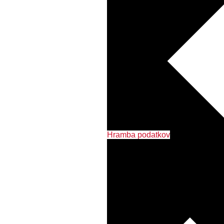
Hramba podatkov
Tiskalniki in MFP