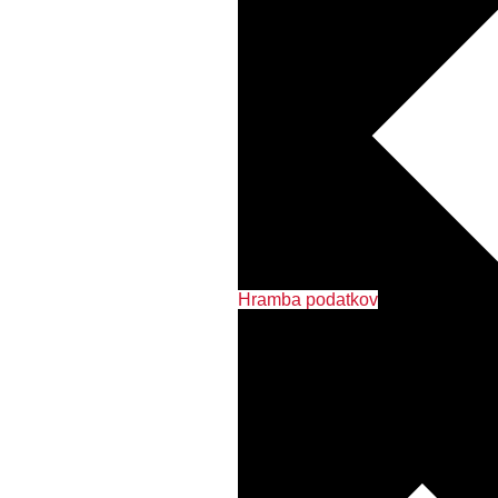
Hramba podatkov
Tiskalniki in MFP