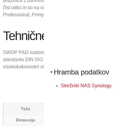
Blazinice z barvnim črnilom 7012 MCI zagotavljajo enoten in
čist odtis in so na voljo za vse modele Trodat štampiljk
Professional, Printy, Mobile Printy, Pocket Printy, …
Tehnične lastnosti
SWOP PAD nadomestna blazinica za štampiljko Trodat po
standardu DIN ISO 14145-2, ki ustvari popoln,
visokokakovostni odtis.
Hramba podatkov
Strežniki NAS Synology
0,0044 kg
Teža
0,11 × 0,9 × 0,097 m
Dimenzije