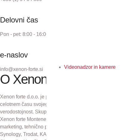
Delovni čas
Pon - pet: 8:00 - 16:00
e-naslov
Videonadzor in kamere
info@xenon-forte.si
O Xenon forte
Xenon forte d.o.o. je podjetje z več kot 30-letno tradicijo. V
celotnem času svojega obstoja se zavzema za odličnost in
verodostojnost. Skupaj s podjetji Xenon forte Zagreb d.o.o.,
Xenon forte Montenegro in Xenon forte d.o.o., Sarajevo skrbi za
marketing, tehnično podporo in distribucijo izdelkov Kyocera,
Synology, Trodat, KAI, Plustek in CZUR na področju Republike