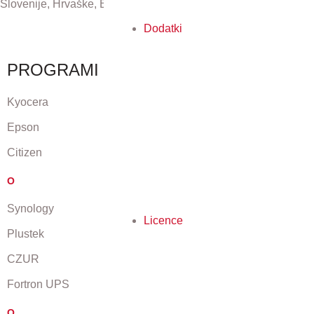
Slovenije, Hrvaške, Bosne in Hercegovine ter Črne gore.
Dodatki
PROGRAMI
Kyocera
Epson
Citizen
O
Synology
Licence
Plustek
CZUR
Fortron UPS
O