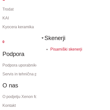
Trodat
KAI
Kyocera keramika
Skenerji
0
Pisarniški skenerji
Podpora
Podpora uporabnikom
Servis in tehnična podpora
O nas
O podjetju Xenon forte
Kontakt