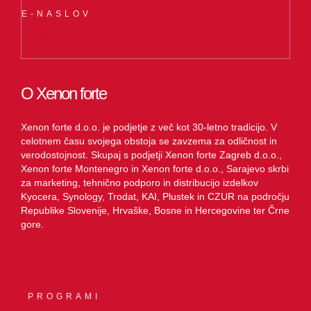
E-NASLOV
info@xenon-forte.si
O Xenon forte
Xenon forte d.o.o. je podjetje z več kot 30-letno tradicijo. V
celotnem času svojega obstoja se zavzema za odličnost in
verodostojnost. Skupaj s podjetji Xenon forte Zagreb d.o.o.,
Xenon forte Montenegro in Xenon forte d.o.o., Sarajevo skrbi
za marketing, tehnično podporo in distribucijo izdelkov
Kyocera, Synology, Trodat, KAI, Plustek in CZUR na področju
Republike Slovenije, Hrvaške, Bosne in Hercegovine ter Črne
gore.
PROGRAMI