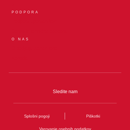
0
PODPORA
Podpora uporabnikom
Servis in tehnična podpora
O NAS
O podjetju Xenon forte
Kontakt
Sledite nam
Splošni pogoji
Piškotki
Varovanje osebnih podatkov