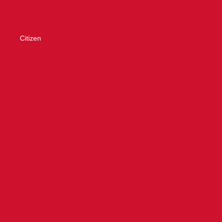
Kyocera
Epson
Citizen
O
Synology
Plustek
CZUR
Fortron UPS
O
Trodat
KAI
Kyocera keramika