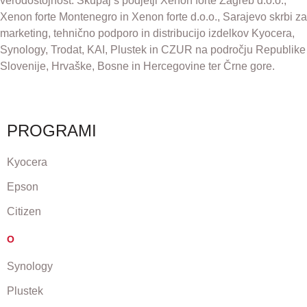
verodostojnost. Skupaj s podjetji Xenon forte Zagreb d.o.o.,
Xenon forte Montenegro in Xenon forte d.o.o., Sarajevo skrbi za
marketing, tehnično podporo in distribucijo izdelkov Kyocera,
Synology, Trodat, KAI, Plustek in CZUR na področju Republike
Slovenije, Hrvaške, Bosne in Hercegovine ter Črne gore.
PROGRAMI
Kyocera
Epson
Citizen
O
Synology
Plustek