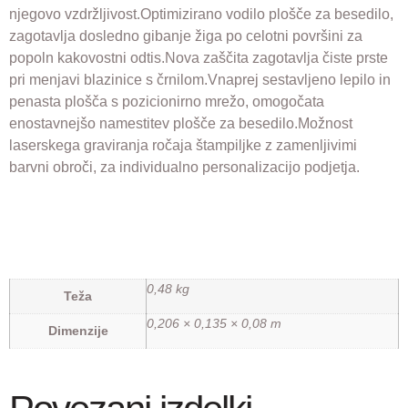
njegovo vzdržljivost.Optimizirano vodilo plošče za besedilo,
zagotavlja dosledno gibanje žiga po celotni površini za
popoln kakovostni odtis.Nova zaščita zagotavlja čiste prste
pri menjavi blazinice s črnilom.Vnaprej sestavljeno lepilo in
penasta plošča s pozicionirno mrežo, omogočata
enostavnejšo namestitev plošče za besedilo.Možnost
laserskega graviranja ročaja štampiljke z zamenljivimi
barvni obroči, za individualno personalizacijo podjetja.
0,48 kg
Teža
0,206 × 0,135 × 0,08 m
Dimenzije