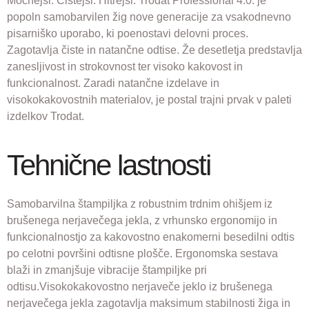
Močnejši. Čistejši. Hitrejši. Trodat Professional 4.0. je
popoln samobarvilen žig nove generacije za vsakodnevno
pisarniško uporabo, ki poenostavi delovni proces.
Zagotavlja čiste in natančne odtise. Že desetletja predstavlja
zanesljivost in strokovnost ter visoko kakovost in
funkcionalnost. Zaradi natančne izdelave in
visokokakovostnih materialov, je postal trajni prvak v paleti
izdelkov Trodat.
Tehnične lastnosti
Samobarvilna štampiljka z robustnim trdnim ohišjem iz
brušenega nerjavečega jekla, z vrhunsko ergonomijo in
funkcionalnostjo za kakovostno enakomerni besedilni odtis
po celotni površini odtisne plošče. Ergonomska sestava
blaži in zmanjšuje vibracije štampiljke pri
odtisu.Visokokakovostno nerjaveče jeklo iz brušenega
nerjavečega jekla zagotavlja maksimum stabilnosti žiga in