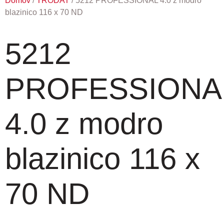
Domov
/
TRODAT
/ 5212 PROFESSIONAL 4.0 z modro
blazinico 116 x 70 ND
5212
PROFESSIONA
4.0 z modro
blazinico 116 x
70 ND