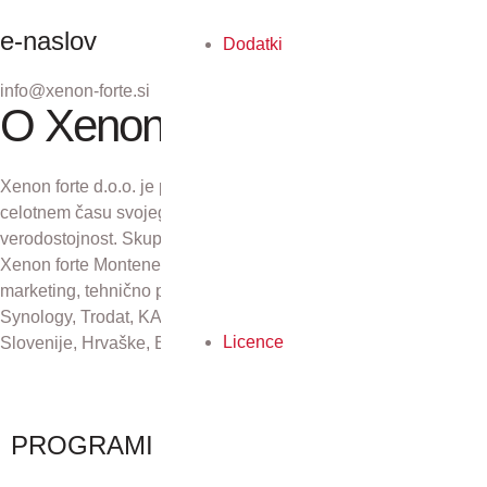
e-naslov
Dodatki
info@xenon-forte.si
O Xenon forte
Xenon forte d.o.o. je podjetje z več kot 30-letno tradicijo. V
celotnem času svojega obstoja se zavzema za odličnost in
verodostojnost. Skupaj s podjetji Xenon forte Zagreb d.o.o.,
Xenon forte Montenegro in Xenon forte d.o.o., Sarajevo skrbi za
marketing, tehnično podporo in distribucijo izdelkov Kyocera,
Synology, Trodat, KAI, Plustek in CZUR na področju Republike
Licence
Slovenije, Hrvaške, Bosne in Hercegovine ter Črne gore.
PROGRAMI