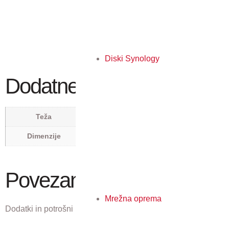
Diski Synology
Dodatne podrobnosti
0,067 kg
Teža
0,066 × 0,039 × 0,081 m
Dimenzije
Povezani izdelki
Mrežna oprema
Dodatki in potrošni material, ki ustreza temu izdelku.