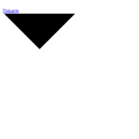
Skip
to
Tiskanje
content